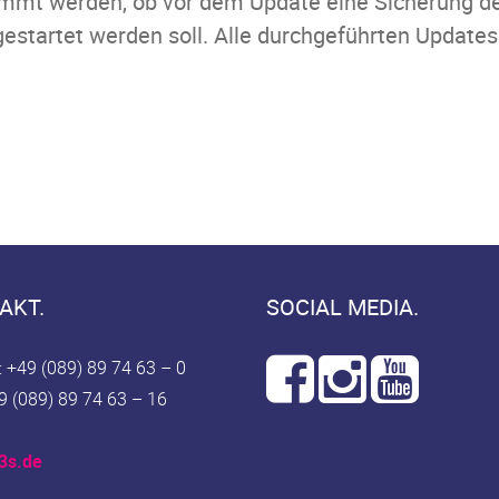
immt werden, ob vor dem Update eine Sicherung der
startet werden soll. Alle durchgeführten Updates
AKT.
SOCIAL MEDIA.
: +49 (089) 89 74 63 – 0
9 (089) 89 74 63 – 16
3s.de