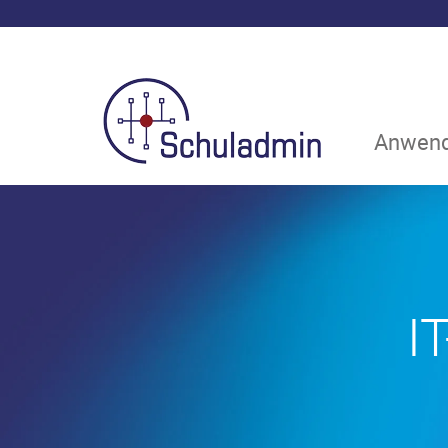
Anwend
I