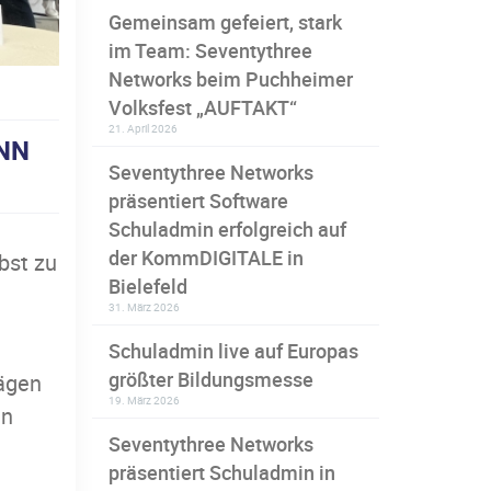
Gemeinsam gefeiert, stark
im Team: Seventythree
Networks beim Puchheimer
Volksfest „AUFTAKT“
21. April 2026
NN
Seventythree Networks
präsentiert Software
Schuladmin erfolgreich auf
der KommDIGITALE in
bst zu
Bielefeld
31. März 2026
Schuladmin live auf Europas
größter Bildungsmesse
rägen
19. März 2026
en
Seventythree Networks
präsentiert Schuladmin in