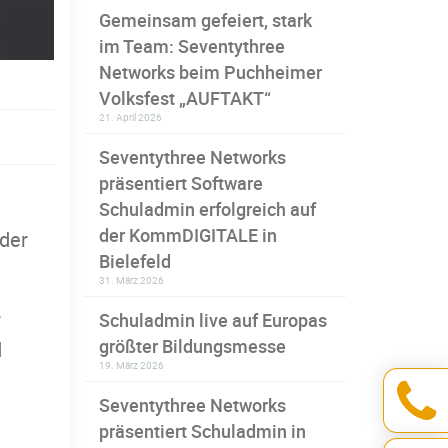
Gemeinsam gefeiert, stark
im Team: Seventythree
Networks beim Puchheimer
Volksfest „AUFTAKT“
21. April 2026
Seventythree Networks
präsentiert Software
Schuladmin erfolgreich auf
der KommDIGITALE in
der
Bielefeld
31. März 2026
r
Schuladmin live auf Europas
größter Bildungsmesse
d
19. März 2026
Seventythree Networks
präsentiert Schuladmin in