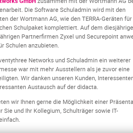
etworks GmbH
zusammen mit der Wortmann AG be
enarbeit. Die Software Schuladmin wird mit den
en der Wortmann AG, wie den TERRA-Geräten für
ichen Schulpaket komplettiert. Auf dem diesjährig
jährigen Partnerfirmen Zyxel und Securepoint anw
r Schulen anzubieten.
eventythree Networks und Schuladmin ein weiterer
smesse war mit mehr Ausstellern als je zuvor eine
teiligten. Wir danken unseren Kunden, Interessente
eressanten Austausch auf der didacta.
eten wir Ihnen gerne die Möglichkeit einer Präsent
r Sie und Ihr Kollegium, Schulträger sowie IT-
einfach.