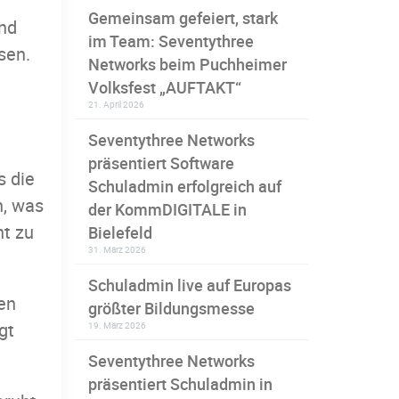
Gemeinsam gefeiert, stark
und
im Team: Seventythree
sen.
Networks beim Puchheimer
Volksfest „AUFTAKT“
21. April 2026
Seventythree Networks
präsentiert Software
s die
Schuladmin erfolgreich auf
n, was
der KommDIGITALE in
ht zu
Bielefeld
31. März 2026
Schuladmin live auf Europas
en
größter Bildungsmesse
gt
19. März 2026
Seventythree Networks
präsentiert Schuladmin in