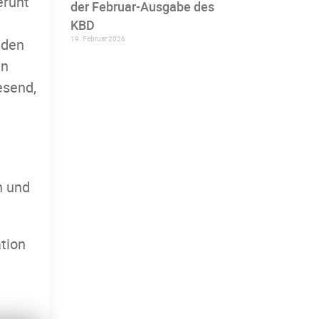
ruht
der Februar-Ausgabe des
KBD
19. Februar 2026
 den
en
esend,
n und
ation